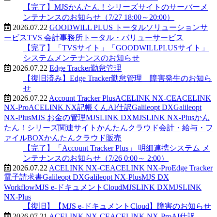
【完了】MJSかんたん！シリーズサイトのサーバーメ
ンテナンスのお知らせ（7/27 18:00～20:00）
2026.07.22
GOODWILL PLUS トータルソリューションサ
ービス
TVS 会計事務所トータル・バリューサービス
【完了】「TVSサイト」「GOODWILLPLUSサイト」
システムメンテナンスのお知らせ
2026.07.22
Edge Tracker勤怠管理
【復旧済み】Edge Tracker勤怠管理 障害発生のお知ら
せ
2026.07.22
Account Tracker Plus
ACELINK NX-CE
ACELINK
NX-Pro
ACELINK NX記帳くん
AI仕訳
Galileopt DX
Galileopt
NX-Plus
MJS お金の管理
MJSLINK DX
MJSLINK NX-Plus
かん
たん！シリーズ関連サイト
かんたんクラウド会計・給与・フ
ァイルBOX
かんたんクラウド販売
【完了】「Account Tracker Plus」 明細連携システム メ
ンテナンスのお知らせ（7/26 0:00～ 2:00）
2026.07.22
ACELINK NX-CE
ACELINK NX-Pro
Edge Tracker
電子請求書
Galileopt DX
Galileopt NX-Plus
MJS DX
Workflow
MJS e-ドキュメントCloud
MJSLINK DX
MJSLINK
NX-Plus
【復旧】【MJS e-ドキュメントCloud】障害のお知らせ
2026.07.21
ACELINK NX-CE
ACELINK NX-Pro
AI仕訳