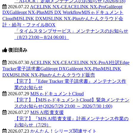
「AI-OCR」定期メンテナンスのお知らせ (2026/8/18)
2026.07.22
ACELINK NX-CE
ACELINK NX-Pro
Galileopt
DX
Galileopt NX-Plus
MJS DX Workflow
MJS e-ドキュメント
Cloud
MJSLINK DX
MJSLINK NX-Plus
かんたんクラウド会
計・給与・ファイルBOX
「タイムスタンプサービス」メンテナンスのお知らせ
（8/23 23:00～8/24 06:00）
復旧済み
2026.07.30
ACELINK NX-CE
ACELINK NX-Pro
AI仕訳
Edge
Tracker電子請求書
Galileopt DX
Galileopt NX-Plus
MJSLINK
DX
MJSLINK NX-Plus
かんたんクラウド販売
【完了】『Edge Tracker 電子請求書』メンテナンス作
業のお知らせ
2026.07.29
MJS e-ドキュメントCloud
【完了】【MJS e-ドキュメントCloud】緊急メンテナン
スのお知らせ(2026/7/29 23:00 ～ 2026/7/30 1:00)
2026.07.27
MJS AI監査支援
【完了】『MJS AI監査支援』計画メンテナンス作業の
お知らせ（7/29）
2026.07.23
かんたん！シリーズ関連サイト